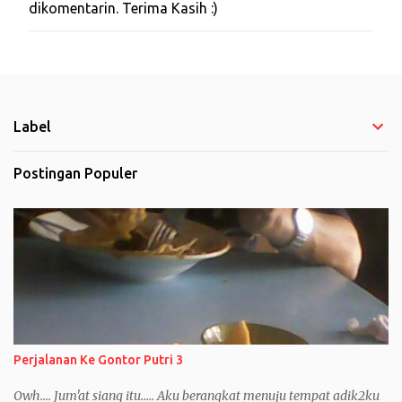
dikomentarin. Terima Kasih :)
o
s
t
i
n
g
K
o
Label
m
e
Postingan Populer
n
t
a
r
Perjalanan Ke Gontor Putri 3
Owh.... Jum'at siang itu..... Aku berangkat menuju tempat adik2ku