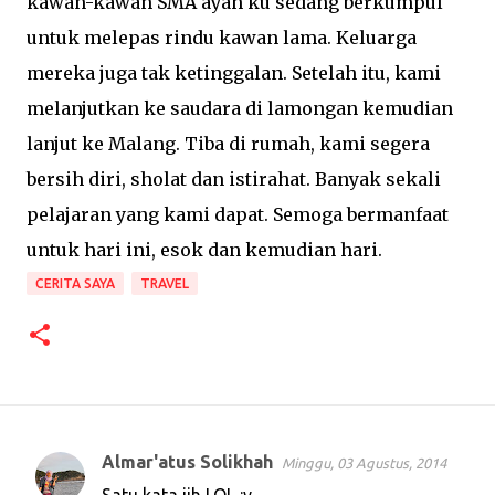
kawan-kawan SMA ayah ku sedang berkumpul
untuk melepas rindu kawan lama. Keluarga
mereka juga tak ketinggalan. Setelah itu, kami
melanjutkan ke saudara di lamongan kemudian
lanjut ke Malang. Tiba di rumah, kami segera
bersih diri, sholat dan istirahat. Banyak sekali
pelajaran yang kami dapat. Semoga bermanfaat
untuk hari ini, esok dan kemudian hari.
CERITA SAYA
TRAVEL
Almar'atus Solikhah
Minggu, 03 Agustus, 2014
K