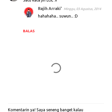
Satu kata jih LOL :v
o
Rajih Arraki'
Minggu, 03 Agustus, 2014
m
hahahaha... suwun... :D
e
n
t
BALAS
a
r
Komentarin ya! Saya seneng banget kalau
P