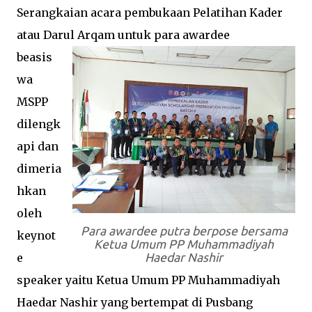
Serangkaian acara pembukaan Pelatihan Kader
atau Darul Arqam untuk para awardee
beasis
wa
MSPP
dilengk
api dan
dimeria
hkan
oleh
Para awardee putra berpose bersama
keynot
Ketua Umum PP Muhammadiyah
e
Haedar Nashir
speaker yaitu Ketua Umum PP Muhammadiyah
Haedar Nashir yang bertempat di Pusbang