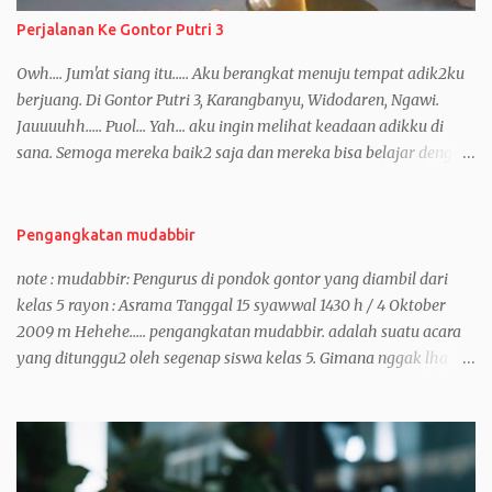
Perjalanan Ke Gontor Putri 3
Owh.... Jum'at siang itu..... Aku berangkat menuju tempat adik2ku
berjuang. Di Gontor Putri 3, Karangbanyu, Widodaren, Ngawi.
Jauuuuhh..... Puol... Yah... aku ingin melihat keadaan adikku di
sana. Semoga mereka baik2 saja dan mereka bisa belajar dengan
baik dan mendapatkan pendidikan yang sangat banyak.
Mumpung hari2 ini masih kosong dan para santri sedang belajar
untuk persiapan ujian tulis, ya... kenapa nggak. Sama, di gontor
Pengangkatan mudabbir
putri juga sedang hari2 belajar dan belum memulai untuk ujian.
note : mudabbir: Pengurus di pondok gontor yang diambil dari
Perjalanan sungguh jauh. Aku sendiri masih mikir2 sebelum
kelas 5 rayon : Asrama Tanggal 15 syawwal 1430 h / 4 Oktober
berangkat gara2 saat itu aku dalam keadaan seperempat sakit
2009 m Hehehe..... pengangkatan mudabbir. adalah suatu acara
kepala. Sakit kepalanya nih, sisa dari sakit kepala 2 hari yang lalu
yang ditunggu2 oleh segenap siswa kelas 5. Gimana nggak lha
yang pas sebelum UAS (seperti yang kuceritakan sebelumnya). Ok
wong itu yang menentukan dia tuh jadi pengurus atau jadi
lah! Bismillah. Yakin semua akan baik-baik saja. Everything is
pengangguran gak punya kerjaaan selain ke Masjid dan Insya
Gonna be Okay!. Sebelum berangkat aku makan sop kikil dulu di
Allah cuma itu dan gak ada kerjaan lain... tapi beda dengan orang
warung lalu naik bis. Perjalanan dimulai.... Nasi Sop Kikil
yang otaknya encer dia akan memanfaatkan waktukosong untuk
Pengamen di Bis (sorry gelap. kamere HPnya jele...
melakukan sesuatu yang bermanfaat. Waktu itu aku bareng