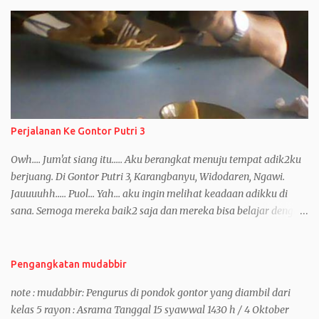
Perjalanan Ke Gontor Putri 3
Owh.... Jum'at siang itu..... Aku berangkat menuju tempat adik2ku
berjuang. Di Gontor Putri 3, Karangbanyu, Widodaren, Ngawi.
Jauuuuhh..... Puol... Yah... aku ingin melihat keadaan adikku di
sana. Semoga mereka baik2 saja dan mereka bisa belajar dengan
baik dan mendapatkan pendidikan yang sangat banyak.
Mumpung hari2 ini masih kosong dan para santri sedang belajar
untuk persiapan ujian tulis, ya... kenapa nggak. Sama, di gontor
Pengangkatan mudabbir
putri juga sedang hari2 belajar dan belum memulai untuk ujian.
note : mudabbir: Pengurus di pondok gontor yang diambil dari
Perjalanan sungguh jauh. Aku sendiri masih mikir2 sebelum
kelas 5 rayon : Asrama Tanggal 15 syawwal 1430 h / 4 Oktober
berangkat gara2 saat itu aku dalam keadaan seperempat sakit