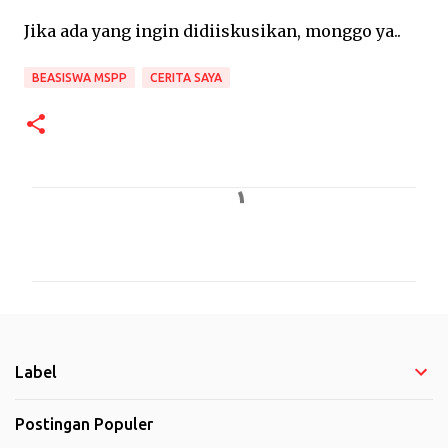
Jika ada yang ingin didiiskusikan, monggo ya..
BEASISWA MSPP
CERITA SAYA
K
o
m
e
n
t
Label
a
r
Postingan Populer