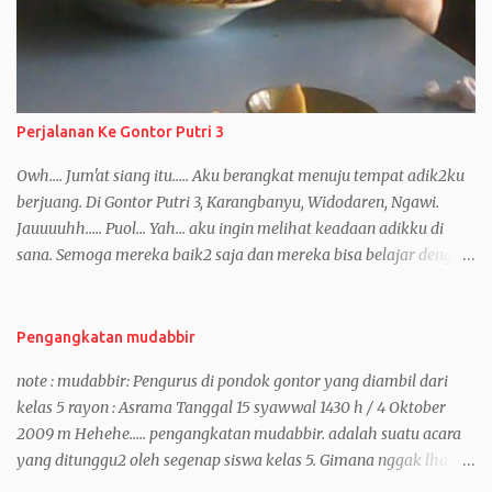
Perjalanan Ke Gontor Putri 3
Owh.... Jum'at siang itu..... Aku berangkat menuju tempat adik2ku
berjuang. Di Gontor Putri 3, Karangbanyu, Widodaren, Ngawi.
Jauuuuhh..... Puol... Yah... aku ingin melihat keadaan adikku di
sana. Semoga mereka baik2 saja dan mereka bisa belajar dengan
baik dan mendapatkan pendidikan yang sangat banyak.
Mumpung hari2 ini masih kosong dan para santri sedang belajar
untuk persiapan ujian tulis, ya... kenapa nggak. Sama, di gontor
Pengangkatan mudabbir
putri juga sedang hari2 belajar dan belum memulai untuk ujian.
note : mudabbir: Pengurus di pondok gontor yang diambil dari
Perjalanan sungguh jauh. Aku sendiri masih mikir2 sebelum
kelas 5 rayon : Asrama Tanggal 15 syawwal 1430 h / 4 Oktober
berangkat gara2 saat itu aku dalam keadaan seperempat sakit
2009 m Hehehe..... pengangkatan mudabbir. adalah suatu acara
kepala. Sakit kepalanya nih, sisa dari sakit kepala 2 hari yang lalu
yang ditunggu2 oleh segenap siswa kelas 5. Gimana nggak lha
yang pas sebelum UAS (seperti yang kuceritakan sebelumnya). Ok
wong itu yang menentukan dia tuh jadi pengurus atau jadi