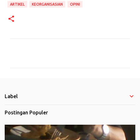
ARTIKEL
KEORGANISASIAN
OPINI
K
o
m
e
n
t
Label
a
r
Postingan Populer