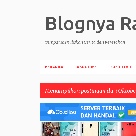
Blognya Ra
Tempat Menuliskan Cerita dan Keresahan
BERANDA
ABOUT ME
SOSIOLOGI
Menampilkan postingan dari Oktober
P
o
s
ARTIKEL
CERITA SAYA