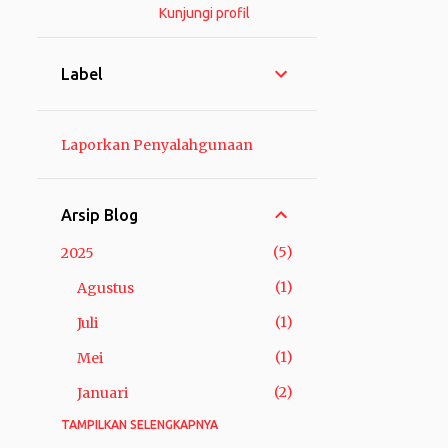
Kunjungi profil
Label
Laporkan Penyalahgunaan
Arsip Blog
5
2025
1
Agustus
1
Juli
1
Mei
2
Januari
TAMPILKAN SELENGKAPNYA
3
2024