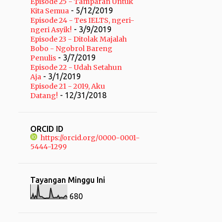
Episode 25 - Tamparan Untuk
- 5/12/2019
1
Kita Semua
Maret
Episode 24 - Tes IELTS, ngeri-
4
Januari
- 3/9/2019
ngeri Asyik!
Episode 23 - Ditolak Majalah
13
2021
Bobo - Ngobrol Bareng
- 3/7/2019
Penulis
3
September
Episode 22 - Udah Setahun
- 3/1/2019
Aja
1
Agustus
Episode 21 - 2019, Aku
- 12/31/2018
Datang!
2
Juli
1
Juni
ORCID ID
1
Maret
https://orcid.org/0000-0001-
5444-1299
5
Januari
12
2020
Tayangan Minggu Ini
2
Mei
680
4
April
6
Januari