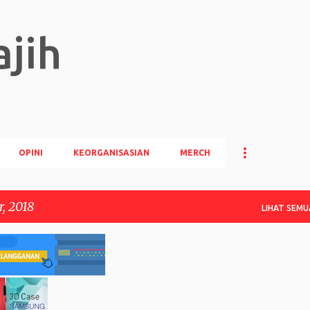
Langsung ke konten utama
jih
OPINI
KEORGANISASIAN
MERCH
, 2018
LIHAT SEMU