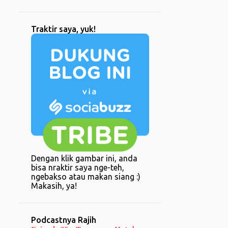
1
Desember
1
Oktober
Traktir saya, yuk!
1
Januari
6
2023
1
Oktober
1
Mei
3
April
1
Maret
13
2022
Dengan klik gambar ini, anda
bisa nraktir saya nge-teh,
5
Desember
ngebakso atau makan siang :)
1
Makasih, ya!
Juni
1
Mei
Podcastnya Rajih
1
April