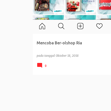
t
i
n
g
a
n
Mencoba Ber-olshop Ria
pada tanggal
Oktober 18, 2018
0