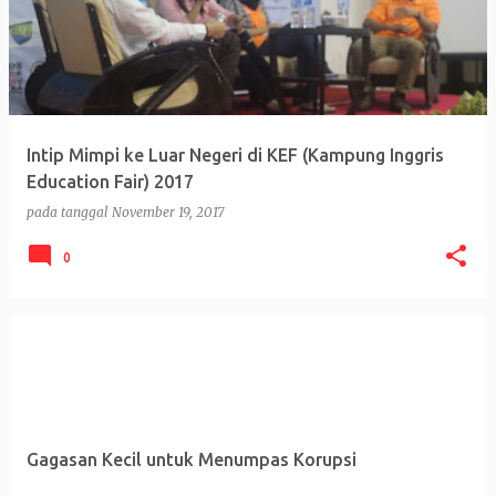
i
n
g
a
n
Intip Mimpi ke Luar Negeri di KEF (Kampung Inggris
Education Fair) 2017
pada tanggal
November 19, 2017
0
Gagasan Kecil untuk Menumpas Korupsi