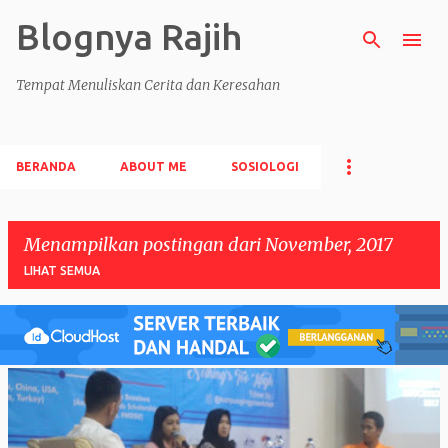
Blognya Rajih
Langsung ke konten utama
Tempat Menuliskan Cerita dan Keresahan
BERANDA
ABOUT ME
SOSIOLOGI
Menampilkan postingan dari November, 2017
LIHAT SEMUA
P
o
s
t