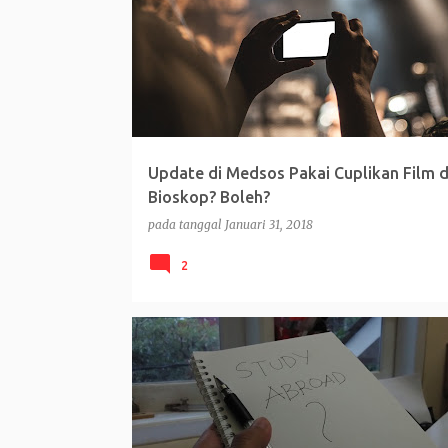
t
i
n
g
a
n
Update di Medsos Pakai Cuplikan Film d
Bioskop? Boleh?
pada tanggal
Januari 31, 2018
2
KULIAH DI LUAR NEGERI
OPINI