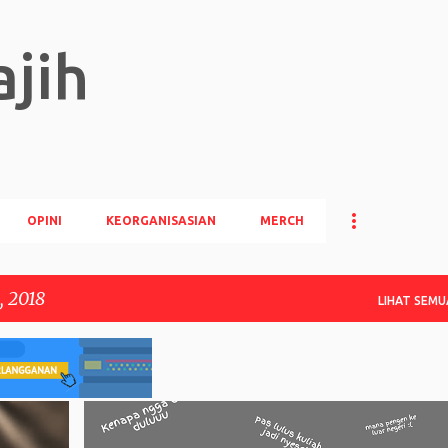
Langsung ke konten utama
jih
OPINI
KEORGANISASIAN
MERCH
, 2018
LIHAT SEMU
ARTIKEL
BEASISWA MSPP
OPINI