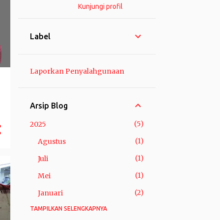
Kunjungi profil
Label
Laporkan Penyalahgunaan
Arsip Blog
5
2025
1
Agustus
1
Juli
1
Mei
2
Januari
TAMPILKAN SELENGKAPNYA
3
2024