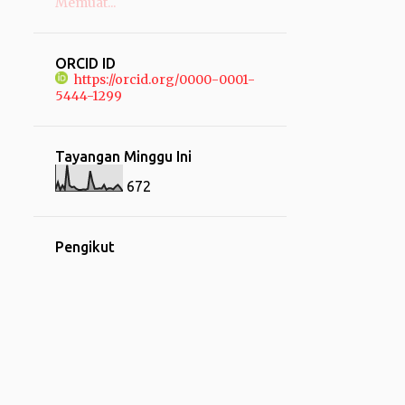
Memuat...
1
Maret
4
Januari
ORCID ID
https://orcid.org/0000-0001-
13
2021
5444-1299
3
September
1
Agustus
Tayangan Minggu Ini
2
Juli
672
1
Juni
1
Maret
Pengikut
5
Januari
12
2020
2
Mei
4
April
6
Januari