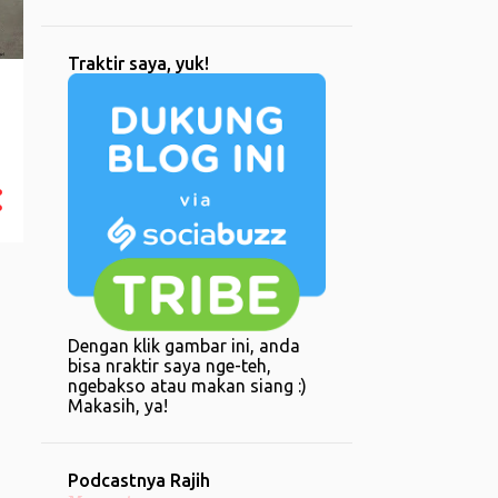
1
Desember
1
Oktober
Traktir saya, yuk!
1
Januari
6
2023
1
Oktober
1
Mei
3
April
1
Maret
13
2022
Dengan klik gambar ini, anda
bisa nraktir saya nge-teh,
5
Desember
ngebakso atau makan siang :)
1
Makasih, ya!
Juni
1
Mei
Podcastnya Rajih
1
April