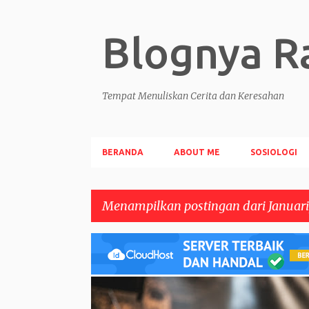
Blognya Ra
Tempat Menuliskan Cerita dan Keresahan
BERANDA
ABOUT ME
SOSIOLOGI
Menampilkan postingan dari Januari
P
o
s
OPINI