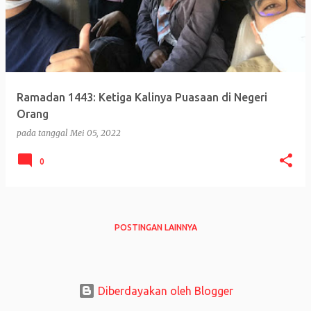
i
n
g
a
n
Ramadan 1443: Ketiga Kalinya Puasaan di Negeri
Orang
pada tanggal
Mei 05, 2022
0
POSTINGAN LAINNYA
Diberdayakan oleh Blogger