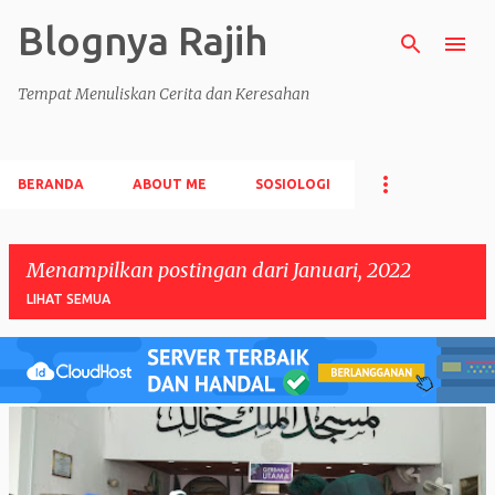
Blognya Rajih
Langsung ke konten utama
Tempat Menuliskan Cerita dan Keresahan
BERANDA
ABOUT ME
SOSIOLOGI
Menampilkan postingan dari Januari, 2022
LIHAT SEMUA
P
o
s
t